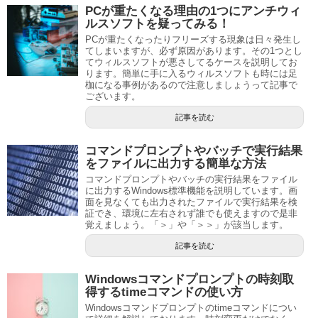
PCが重たくなる理由の1つにアンチウィ
ルスソフトを疑ってみる！
PCが重たくなったりフリーズする現象は日々発生し
てしまいますが、必ず原因があります。その1つとし
てウィルスソフトが悪さしてるケースを説明してお
ります。簡単に手に入るウィルスソフトも時には足
枷になる事例があるので注意しましょうって記事で
ございます。
記事を読む
コマンドプロンプトやバッチで実行結果
をファイルに出力する簡単な方法
コマンドプロンプトやバッチの実行結果をファイル
に出力するWindows標準機能を説明しています。画
面を見なくても出力されたファイルで実行結果を検
証でき、環境に左右されず誰でも使えますので是非
覚えましょう。「＞」や「＞＞」が該当します。
記事を読む
Windowsコマンドプロンプトの時刻取
得するtimeコマンドの使い方
Windowsコマンドプロンプトのtimeコマンドについ