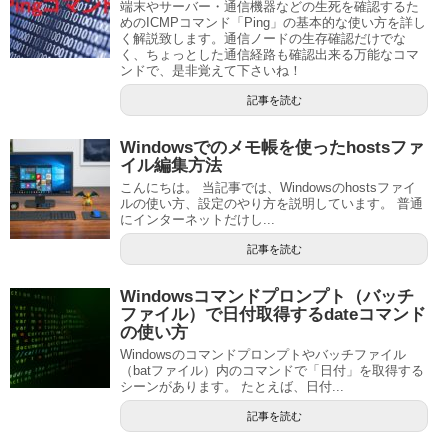
端末やサーバー・通信機器などの生死を確認するた
めのICMPコマンド「Ping」の基本的な使い方を詳し
く解説致します。通信ノードの生存確認だけでな
く、ちょっとした通信経路も確認出来る万能なコマ
ンドで、是非覚えて下さいね！
記事を読む
Windowsでのメモ帳を使ったhostsファ
イル編集方法
こんにちは。 当記事では、Windowsのhostsファイ
ルの使い方、設定のやり方を説明しています。 普通
にインターネットだけし...
記事を読む
Windowsコマンドプロンプト（バッチ
ファイル）で日付取得するdateコマンド
の使い方
Windowsのコマンドプロンプトやバッチファイル
（batファイル）内のコマンドで「日付」を取得する
シーンがあります。 たとえば、日付...
記事を読む